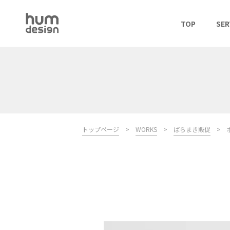
TOP
SER
トップページ
>
WORKS
>
ばらまき販促
>