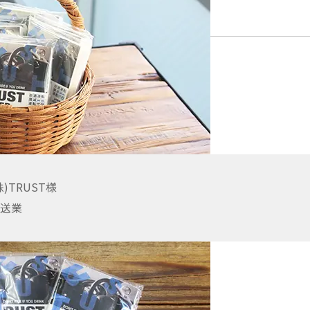
roshi Sugii
uo Ochi
株)TRUST様
送業