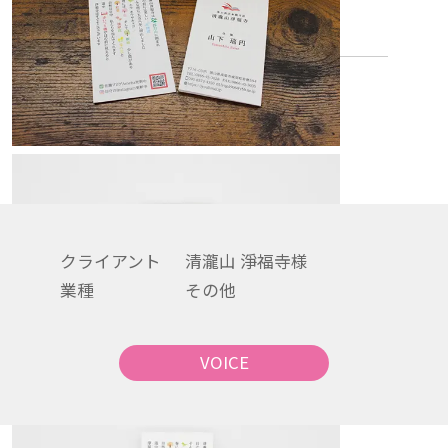
らえたら嬉しいです。
Director
Hiroshi Sugii
Designer
Tsugumi Inc.
クライアント
清瀧山 淨福寺様
業種
その他
VOICE