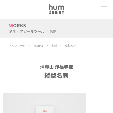
WORKS
名刺・アピールツール ／ 名刺
トップページ
>
WORKS
>
名刺
>
縦型名刺
清瀧山 淨福寺様
縦型名刺