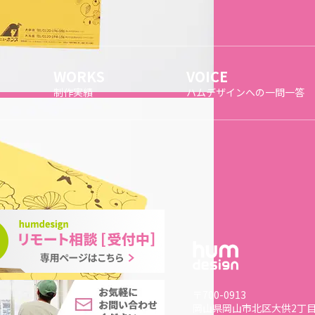
WORKS
VOICE
制作実績
ハムデザインへの一問一答
〒700-0913
岡山県岡山市北区大供2丁目8