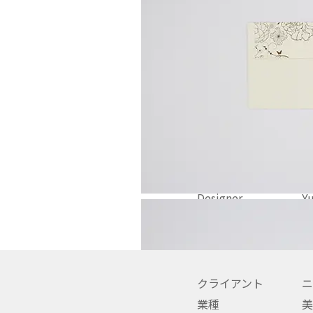
技術力のある老舗のヘ
れてきたロゴマークを
た。また、増刷の際に
Director
Hi
Designer
Y
クライアント
ニ
業種
美