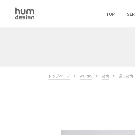
TOP
SER
トップページ
>
WORKS
>
封筒
>
長３封筒