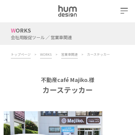
WORKS
会社用販促ツール ／ 営業車関連
トップページ
>
WORKS
>
営業車関連
>
カーステッカー
不動産café Majiko.様
カーステッカー